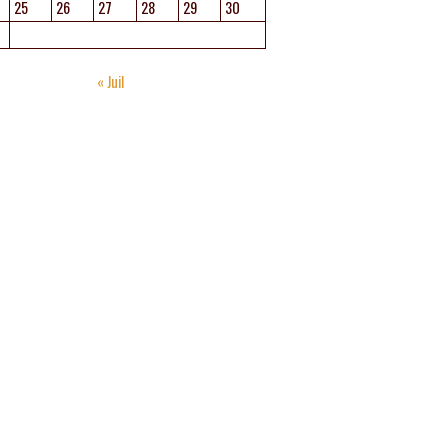
25
26
27
28
29
30
« Juil