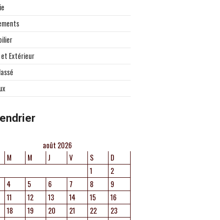
ie
ements
ilier
 et Extérieur
lassé
ux
endrier
août 2026
M
M
J
V
S
D
1
2
4
5
6
7
8
9
11
12
13
14
15
16
18
19
20
21
22
23