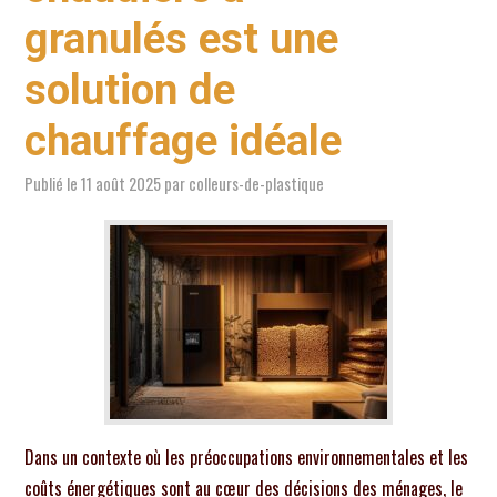
EXTÉRIEUR
granulés est une
solution de
TRAVAUX
chauffage idéale
BRICOLAGE
Publié le
11 août 2025
par
colleurs-de-plastique
ÉNERGIE
ÉQUIPEMENTS
ACTUALITÉ
Dans un contexte où les préoccupations environnementales et les
coûts énergétiques sont au cœur des décisions des ménages, le