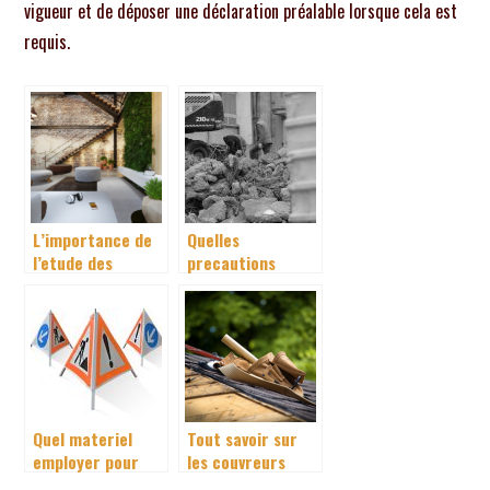
vigueur et de déposer une déclaration préalable lorsque cela est
requis.
L’importance de
Quelles
l’etude des
precautions
structures en
avant de casser
beton dans la
un mur porteur ?
construction
Quel materiel
Tout savoir sur
employer pour
les couvreurs
baliser un
dans le Val-de-