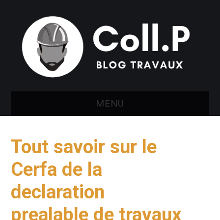
MENU
IMMOBILIER
Tout savoir sur le
DÉCORATION ET
Cerfa de la
INTÉRIEUR
declaration
JARDIN ET
prealable de travaux