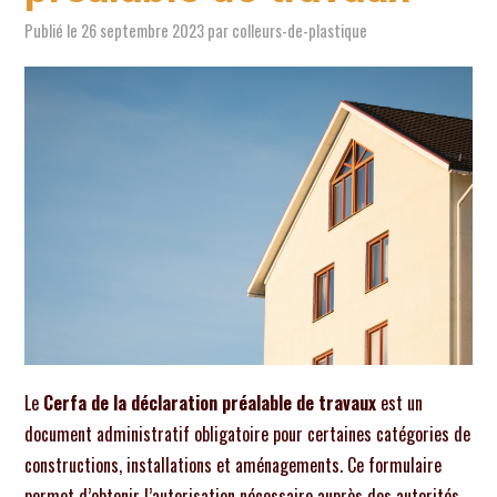
EXTÉRIEUR
Publié le
26 septembre 2023
par
colleurs-de-plastique
TRAVAUX
BRICOLAGE
ÉNERGIE
ÉQUIPEMENTS
ACTUALITÉ
Le
Cerfa de la déclaration préalable de travaux
est un
document administratif obligatoire pour certaines catégories de
constructions, installations et aménagements. Ce formulaire
permet d’obtenir l’autorisation nécessaire auprès des autorités